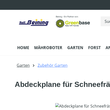
m Hauptinhalt springen
Zur Suche springen
Zur Hauptnavigation springen
HOME
MÄHROBOTER
GARTEN
FORST
A
Garten
Zubehör Garten
Abdeckplane für Schneefr
Bildergalerie überspringen