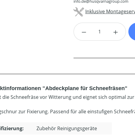
info.de@husqvarnagroup.com
Inklusive Montageserv
Produkt Anzahl: G
ktinformationen "Abdeckplane für Schneefräsen"
t die Schneefräse vor Witterung und eignet sich optimal zu
gschnur zur Fixierung. Passend für alle einstufigen Schnee
ifizierung:
Zubehör Reinigungsgeräte