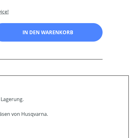
ice!
ib den gewünschten Wert ein oder benutz
IN DEN WARENKORB
r Lagerung.
fräsen von Husqvarna.