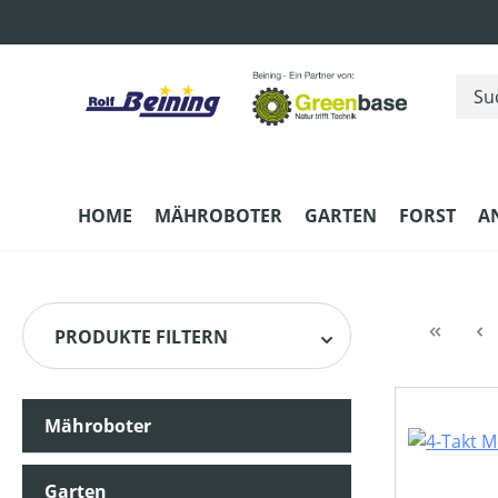
m Hauptinhalt springen
Zur Suche springen
Zur Hauptnavigation springen
HOME
MÄHROBOTER
GARTEN
FORST
A
PRODUKTE FILTERN
Mähroboter
HERSTELLER
Garten