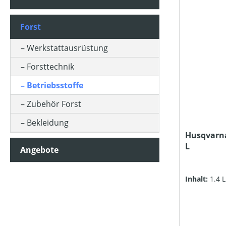
KLASSIFIZIERUNG
Forst
PACKUNGSGRÖSSE (IN KG)
Werkstattausrüstung
Forsttechnik
PREIS
Betriebsstoffe
Zubehör Forst
Bekleidung
Husqvarna
L
Angebote
Inhalt:
1.4 