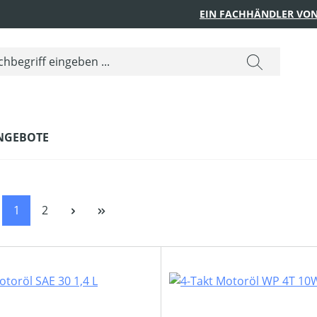
EIN FACHHÄNDLER VON
NGEBOTE
Seite
Seite
1
2