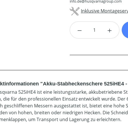
info.de@husqvarnagroup.com
Inklusive Montageserv
Produkt Anzahl: G
ktinformationen "Akku-Stabheckenschere 525iHE4 -
sqvarna 525iHE4 ist eine leistungsstarke, akkubetriebene S
, die für den professionellen Einsatz entwickelt wurde. Der 
ch geschliffenen Messern ausgestattet ist, bietet eine hohe 
den von hohen, breiten oder niedrigen Hecken. Die Schneidl
enklappen, um Transport und Lagerung zu erleichtern.