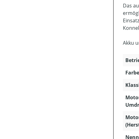
Das au
ermögl
Einsat
Konnek
Akku u
Betri
Farbe
Klass
Motor
Umdr
Moto
(Hers
Nenns