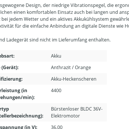
sgewogene Design, der niedrige Vibrationspegel, die ergono
ichen einen komfortablen Einsatz auch bei langen und ansp
z bei jedem Wetter und ein aktives Akkukühlsystem gewährlei
tivität für die einfache Anbindung an digitale Dienste wie H
nd Ladegerät sind nicht im Lieferumfang enthalten.
ebsart:
Akku
 (Gerät):
Anthrazit / Orange
ifizierung:
Akku-Heckenscheren
leistung (in
4400
ehungen/min):
rtyp
Bürstenloser BLDC 36V-
tellerbezeichnung):
Elektromotor
pannung (in V):
36.00