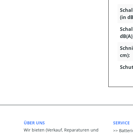
Schal
(in dB
Schal
dB(A)
Schni
cm):
Schut
ÜBER UNS
SERVICE
Wir bieten (Verkauf, Reparaturen und
Batter