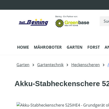
m Hauptinhalt springen
Zur Suche springen
Zur Hauptnavigation springen
HOME
MÄHROBOTER
GARTEN
FORST
A
Garten
Gartentechnik
Heckenscheren
Akku-Stabheckenschere 52
Bildergalerie überspringen