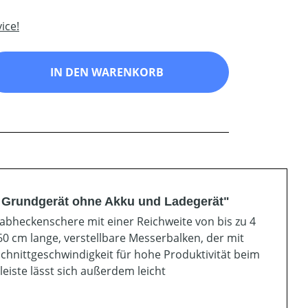
ice!
ib den gewünschten Wert ein oder benutz
IN DEN WARENKORB
 Grundgerät ohne Akku und Ladegerät"
tabheckenschere mit einer Reichweite von bis zu 4
60 cm lange, verstellbare Messerbalken, der mit
Schnittgeschwindigkeit für hohe Produktivität beim
eiste lässt sich außerdem leicht