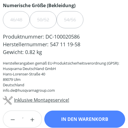
auswählen
Numerische Größe (Bekleidung)
46/48
50/52
54/56
(DIESE OPTION IST ZURZEIT NICHT VERFÜGBAR.)
(DIESE OPTION IST ZURZEIT NICHT VERFÜGBA
(DIESE OPTION IST ZURZEIT N
Produktnummer:
DC-100020586
Herstellernummer:
547 11 19-58
Gewicht:
0.82 kg
Herstellerangaben gemäß EU-Produktsicherheitsverordnung (GPSR):
Husqvarna Deutschland GmbH
Hans-Lorenser-Straße 40
89079 Ulm
Deutschland
info.de@husqvarnagroup.com
Inklusive Montageservice!
Produkt Anzahl: Gib den gewünschten Wert
IN DEN WARENKORB