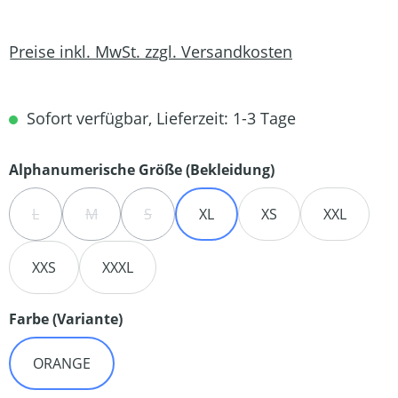
Preise inkl. MwSt. zzgl. Versandkosten
Sofort verfügbar, Lieferzeit: 1-3 Tage
auswählen
Alphanumerische Größe (Bekleidung)
L
M
S
XL
XS
XXL
(DIESE OPTION IST ZURZEIT NICHT VERFÜGBAR.)
(DIESE OPTION IST ZURZEIT NICHT VERFÜGBAR.)
(DIESE OPTION IST ZURZEIT NICHT VERFÜG
XXS
XXXL
auswählen
Farbe (Variante)
ORANGE