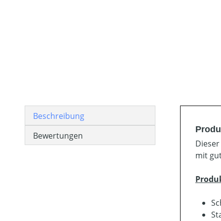
Beschreibung
Produ
Bewertungen
Dieser
mit gu
Produ
Sc
St