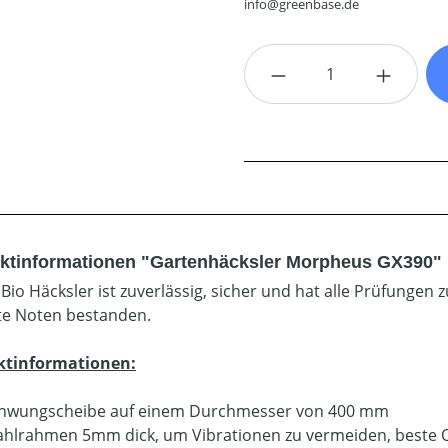
info@greenbase.de
Produkt Anzahl: G
ktinformationen "Gartenhäcksler Morpheus GX390"
 Bio Häcksler ist zuverlässig, sicher und hat alle Prüfungen 
te Noten bestanden.
ktinformationen:
hwungscheibe auf einem Durchmesser von 400 mm
ahlrahmen 5mm dick, um Vibrationen zu vermeiden, beste Qu