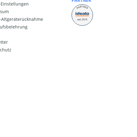
PARTNER
Einstellungen
ssum
o-Altgeräterücknahme
ufsbelehrung
tter
chutz