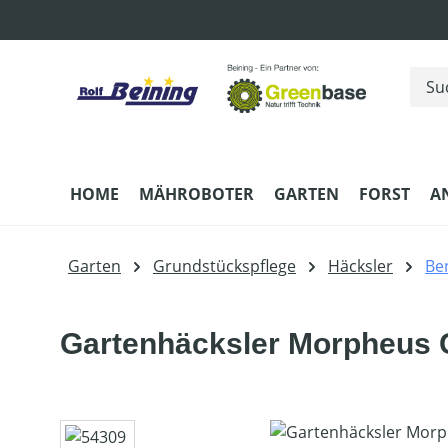
m Hauptinhalt springen
Zur Suche springen
Zur Hauptnavigation springen
HOME
MÄHROBOTER
GARTEN
FORST
A
Garten
Grundstückspflege
Häcksler
Be
Gartenhäcksler Morpheus
Bildergalerie überspringen