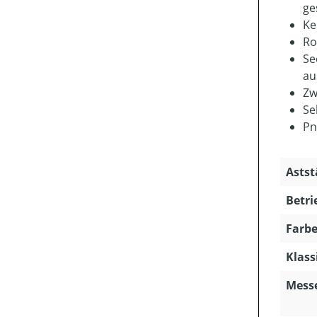
ge
Ke
Ro
Se
au
Zw
Se
Pn
Astst
Betri
Farbe
Klass
Mess