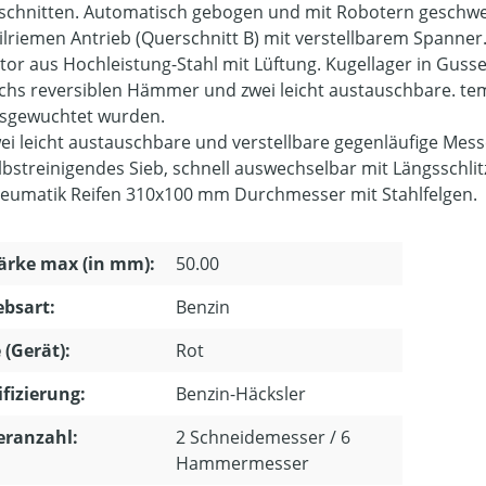
schnitten. Automatisch gebogen und mit Robotern geschwe
ilriemen Antrieb (Querschnitt B) mit verstellbarem Spanner
tor aus Hochleistung-Stahl mit Lüftung. Kugellager in Guss
chs reversiblen Hämmer und zwei leicht austauschbare. tem
sgewuchtet wurden.
ei leicht austauschbare und verstellbare gegenläufige Mess
lbstreinigendes Sieb, schnell auswechselbar mit Längsschlit
eumatik Reifen 310x100 mm Durchmesser mit Stahlfelgen.
ärke max (in mm):
50.00
ebsart:
Benzin
 (Gerät):
Rot
ifizierung:
Benzin-Häcksler
eranzahl:
2 Schneidemesser / 6
Hammermesser