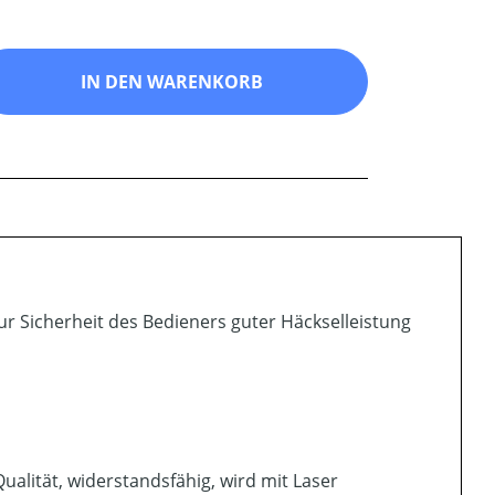
ib den gewünschten Wert ein oder benutz
IN DEN WARENKORB
zur Sicherheit des Bedieners guter Häckselleistung
alität, widerstandsfähig, wird mit Laser