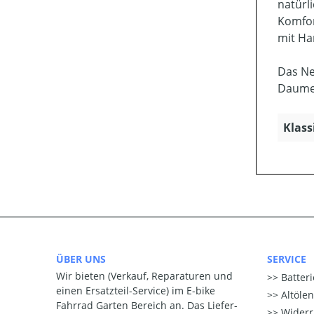
natürl
Komfor
mit H
Das Ne
Daumen
Klass
ÜBER UNS
SERVICE
Wir bieten (Verkauf, Reparaturen und
Batter
einen Ersatzteil-Service) im E-bike
Altöle
Fahrrad Garten Bereich an. Das Liefer-
Widerr