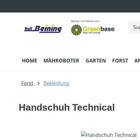
m Hauptinhalt springen
Zur Suche springen
Zur Hauptnavigation springen
HOME
MÄHROBOTER
GARTEN
FORST
A
Forst
Bekleidung
Handschuh Technical
Bildergalerie überspringen