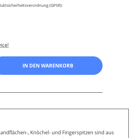
uktsicherheitsverordnung (GPSR):
ice!
ib den gewünschten Wert ein oder benutz
IN DEN WARENKORB
ndflächen-, Knöchel- und Fingerspitzen sind aus