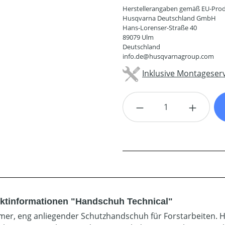
Herstellerangaben gemäß EU-Prod
Husqvarna Deutschland GmbH
Hans-Lorenser-Straße 40
89079 Ulm
Deutschland
info.de@husqvarnagroup.com
Inklusive Montageserv
Produkt Anzahl: G
ktinformationen "Handschuh Technical"
er, eng anliegender Schutzhandschuh für Forstarbeiten. Ha