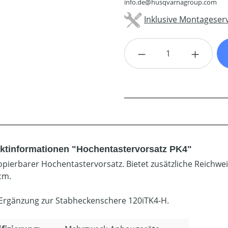
info.de@husqvarnagroup.com
Inklusive Montageserv
Produkt Anzahl: G
ktinformationen "Hochentastervorsatz PK4"
opierbarer Hochentastervorsatz. Bietet zusätzliche Reichweit
cm.
 Ergänzung zur Stabheckenschere 120iTK4-H.