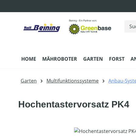
m Hauptinhalt springen
Zur Suche springen
Zur Hauptnavigation springen
HOME
MÄHROBOTER
GARTEN
FORST
A
Garten
Multifunktionssysteme
Anbau-Syst
Hochentastervorsatz PK4
Bildergalerie überspringen