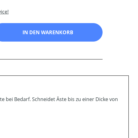
ice!
ib den gewünschten Wert ein oder benutz
IN DEN WARENKORB
e bei Bedarf. Schneidet Äste bis zu einer Dicke von