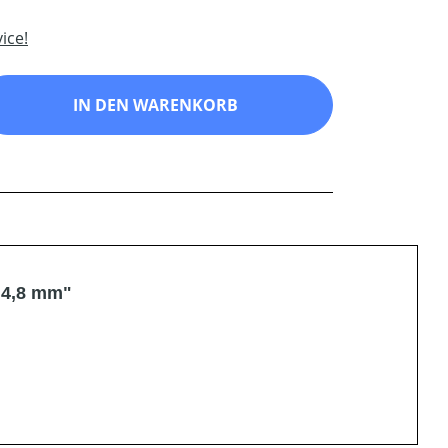
ice!
ib den gewünschten Wert ein oder benutz
IN DEN WARENKORB
 4,8 mm"