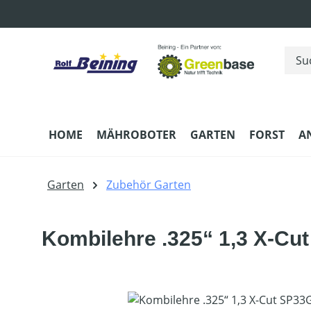
m Hauptinhalt springen
Zur Suche springen
Zur Hauptnavigation springen
HOME
MÄHROBOTER
GARTEN
FORST
A
Garten
Zubehör Garten
Kombilehre .325“ 1,3 X-Cu
Bildergalerie überspringen