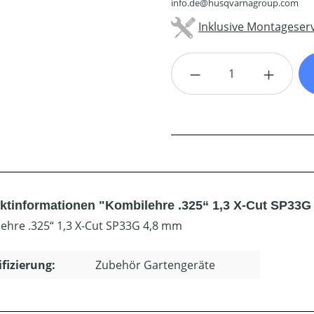
info.de@husqvarnagroup.com
Inklusive Montageserv
Produkt Anzahl: G
ktinformationen "Kombilehre .325“ 1,3 X-Cut SP33G
ehre .325“ 1,3 X-Cut SP33G 4,8 mm
ifizierung:
Zubehör Gartengeräte