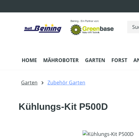
m Hauptinhalt springen
Zur Suche springen
Zur Hauptnavigation springen
HOME
MÄHROBOTER
GARTEN
FORST
A
Garten
Zubehör Garten
Kühlungs-Kit P500D
Bildergalerie überspringen