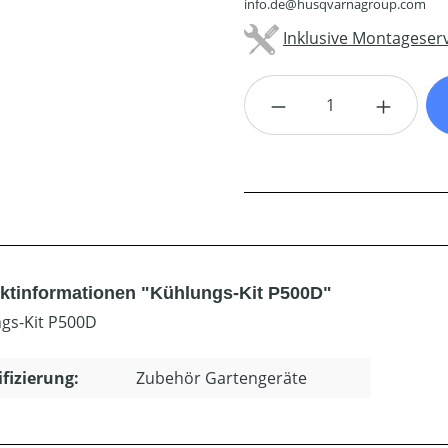
info.de@husqvarnagroup.com
Inklusive Montageserv
Produkt Anzahl: G
ktinformationen "Kühlungs-Kit P500D"
gs-Kit P500D
ifizierung:
Zubehör Gartengeräte