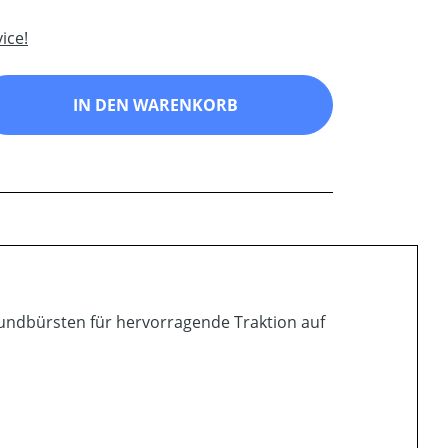
ice!
ib den gewünschten Wert ein oder benutz
IN DEN WARENKORB
Rundbürsten für hervorragende Traktion auf