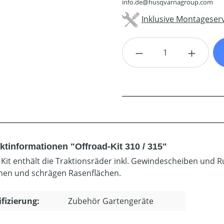
info.de@husqvarnagroup.com
Inklusive Montageserv
Produkt Anzahl: G
ktinformationen "Offroad-Kit 310 / 315"
 Kit enthält die Traktionsräder inkl. Gewindescheiben und 
en und schrägen Rasenflächen.
ifizierung:
Zubehör Gartengeräte