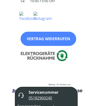
Sa:
10:00-13:00 Uhr
VERTRAG WIDERRUFEN
Servicenummer
05182960240