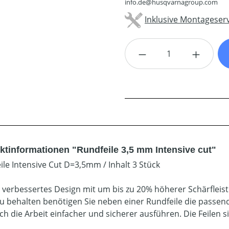
info.de@husqvarnagroup.com
Inklusive Montageserv
Produkt Anzahl: G
ktinformationen "Rundfeile 3,5 mm Intensive cut"
ile Intensive Cut D=3,5mm / Inhalt 3 Stück
 verbessertes Design mit um bis zu 20% höherer Schärfleis
u behalten benötigen Sie neben einer Rundfeile die passende
ich die Arbeit einfacher und sicherer ausführen. Die Feilen s