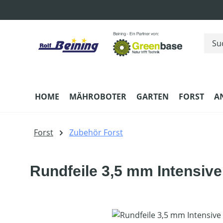
m Hauptinhalt springen
Zur Suche springen
Zur Hauptnavigation springen
HOME
MÄHROBOTER
GARTEN
FORST
A
Forst
Zubehör Forst
Rundfeile 3,5 mm Intensive
Bildergalerie überspringen