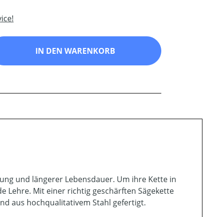
ice!
ib den gewünschten Wert ein oder benutz
IN DEN WARENKORB
tung und längerer Lebensdauer. Um ihre Kette in
 Lehre. Mit einer richtig geschärften Sägekette
ind aus hochqualitativem Stahl gefertigt.