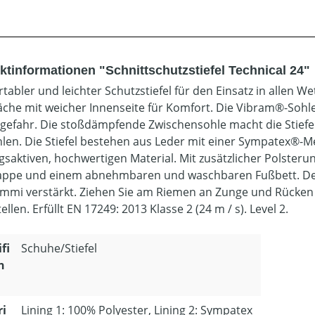
ktinformationen "Schnittschutzstiefel Technical 24"
tabler und leichter Schutzstiefel für den Einsatz in allen W
äche mit weicher Innenseite für Komfort. Die Vibram®-Sohle
gefahr. Die stoßdämpfende Zwischensohle macht die Stiefe
len. Die Stiefel bestehen aus Leder mit einer Sympatex®
saktiven, hochwertigen Material. Mit zusätzlicher Polsteru
appe und einem abnehmbaren und waschbaren Fußbett. Der u
mmi verstärkt. Ziehen Sie am Riemen an Zunge und Rücken u
ellen. Erfüllt EN 17249: 2013 Klasse 2 (24 m / s). Level 2.
fi
Schuhe/Stiefel
n
ri
Lining 1: 100% Polyester, Lining 2: Sympatex