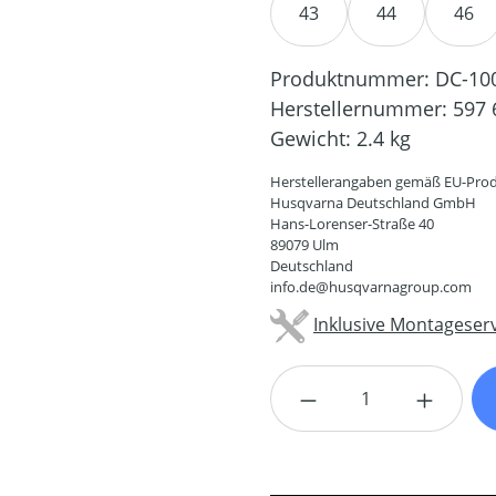
43
44
46
Produktnummer:
DC-10
Herstellernummer:
597 
Gewicht:
2.4 kg
Herstellerangaben gemäß EU-Prod
Husqvarna Deutschland GmbH
Hans-Lorenser-Straße 40
89079 Ulm
Deutschland
info.de@husqvarnagroup.com
Inklusive Montageserv
Produkt Anzahl: G