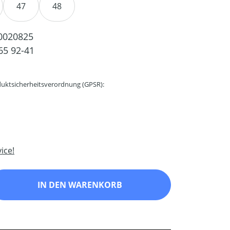
47
48
0020825
65 92-41
uktsicherheitsverordnung (GPSR):
ice!
ib den gewünschten Wert ein oder benutz
IN DEN WARENKORB