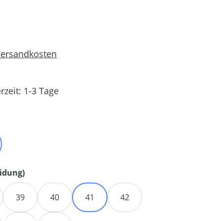
 Versandkosten
rzeit: 1-3 Tage
en
auswählen
idung)
39
40
41
42