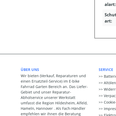
alart:
Schu
art:
ÜBER UNS
SERVICE
Wir bieten (Verkauf, Reparaturen und
Batter
einen Ersatzteil-Service) im E-bike
Altöle
Fahrrad Garten Bereich an. Das Liefer-
Widerr
Gebiet und unser Reparatur-
Verpac
Abholservice unserer Werkstatt
Cookie-
umfasst die Region Hildesheim, Alfeld,
Hameln, Hannover . Als Fach-Händler
Impre
empfehlen wir ihnen die Beratung
Elektr