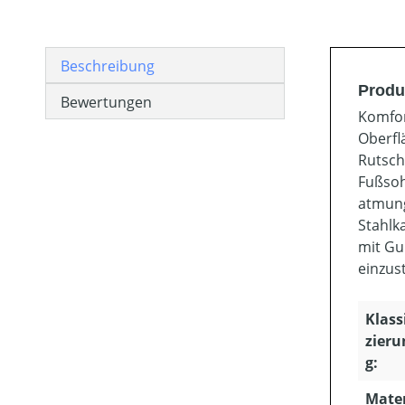
Beschreibung
Produ
Bewertungen
Komfor
Oberfl
Rutsch
Fußsoh
atmung
Stahlk
mit Gu
einzust
Klassi
zieru
g:
Mate