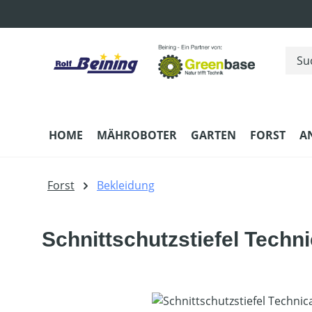
m Hauptinhalt springen
Zur Suche springen
Zur Hauptnavigation springen
HOME
MÄHROBOTER
GARTEN
FORST
A
Forst
Bekleidung
Schnittschutzstiefel Techni
Bildergalerie überspringen