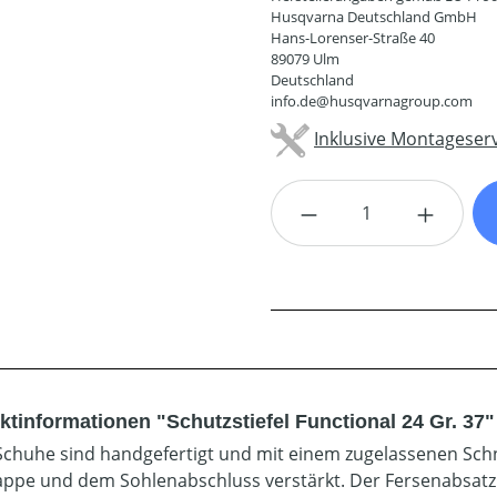
Husqvarna Deutschland GmbH
Hans-Lorenser-Straße 40
89079 Ulm
Deutschland
info.de@husqvarnagroup.com
Inklusive Montageserv
Produkt Anzahl: G
ktinformationen "Schutzstiefel Functional 24 Gr. 37"
Schuhe sind handgefertigt und mit einem zugelassenen Schni
appe und dem Sohlenabschluss verstärkt. Der Fersenabsatz e