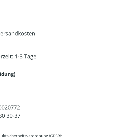
 Versandkosten
rzeit: 1-3 Tage
auswählen
idung)
0020772
30 30-37
uktsicherheitsverordnung (GPSR):