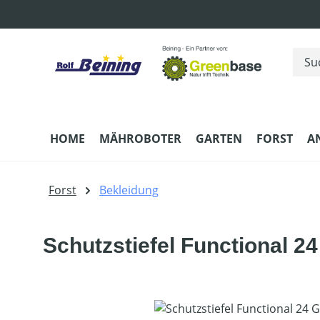
m Hauptinhalt springen
Zur Suche springen
Zur Hauptnavigation springen
HOME
MÄHROBOTER
GARTEN
FORST
A
Forst
Bekleidung
Schutzstiefel Functional 24
Bildergalerie überspringen