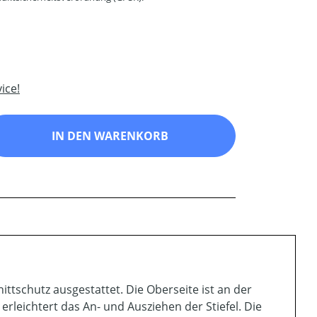
ice!
ib den gewünschten Wert ein oder benutz
IN DEN WARENKORB
ttschutz ausgestattet. Die Oberseite ist an der
rleichtert das An- und Ausziehen der Stiefel. Die