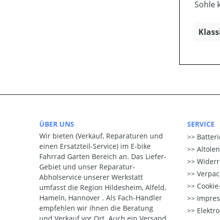
Sohle 
Klass
ÜBER UNS
SERVICE
Wir bieten (Verkauf, Reparaturen und
Batter
einen Ersatzteil-Service) im E-bike
Altöle
Fahrrad Garten Bereich an. Das Liefer-
Widerr
Gebiet und unser Reparatur-
Verpac
Abholservice unserer Werkstatt
Cookie-
umfasst die Region Hildesheim, Alfeld,
Hameln, Hannover . Als Fach-Händler
Impre
empfehlen wir ihnen die Beratung
Elektr
und Verkauf vor Ort. Auch ein Versand