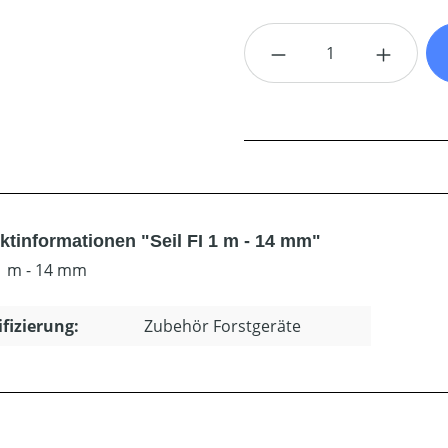
Produkt Anzahl: G
ktinformationen "Seil FI 1 m - 14 mm"
 1 m - 14 mm
ifizierung:
Zubehör Forstgeräte