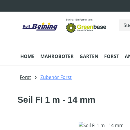
m Hauptinhalt springen
Zur Suche springen
Zur Hauptnavigation springen
HOME
MÄHROBOTER
GARTEN
FORST
A
Forst
Zubehör Forst
Seil FI 1 m - 14 mm
Bildergalerie überspringen