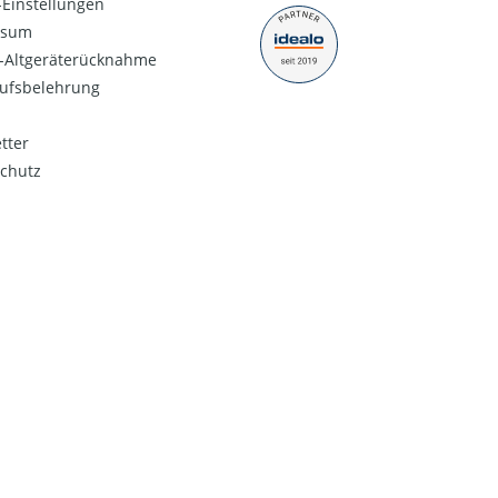
Einstellungen
ssum
o-Altgeräterücknahme
ufsbelehrung
tter
chutz