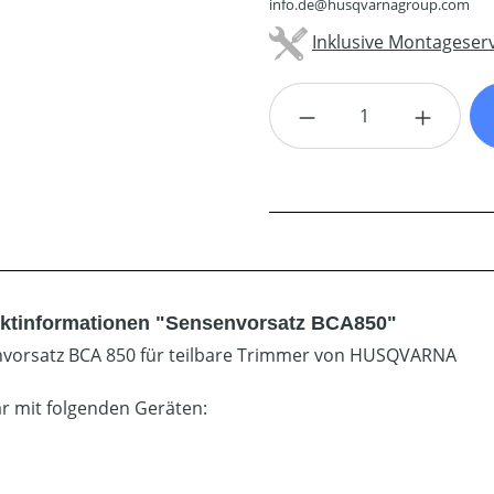
info.de@husqvarnagroup.com
Inklusive Montageserv
Produkt Anzahl: G
ktinformationen "Sensenvorsatz BCA850"
vorsatz BCA 850 für teilbare Trimmer von HUSQVARNA
r mit folgenden Geräten: