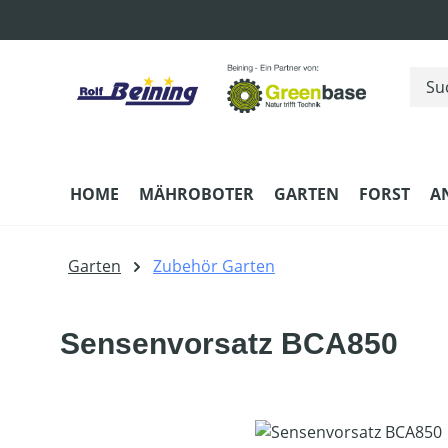
m Hauptinhalt springen
Zur Suche springen
Zur Hauptnavigation springen
HOME
MÄHROBOTER
GARTEN
FORST
A
Garten
Zubehör Garten
Sensenvorsatz BCA850
Bildergalerie überspringen