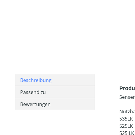
Beschreibung
Produ
Passend zu
Sensen
Bewertungen
Nutzba
535LK
525LK
525iLK