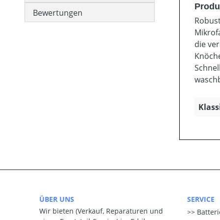
Produk
Bewertungen
Robust
Mikrof
die ve
Knöche
Schnel
waschba
Klass
ÜBER UNS
SERVICE
Wir bieten (Verkauf, Reparaturen und
Batter