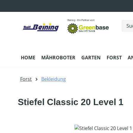
m Hauptinhalt springen
Zur Suche springen
Zur Hauptnavigation springen
HOME
MÄHROBOTER
GARTEN
FORST
A
Forst
Bekleidung
Stiefel Classic 20 Level 1
Bildergalerie überspringen