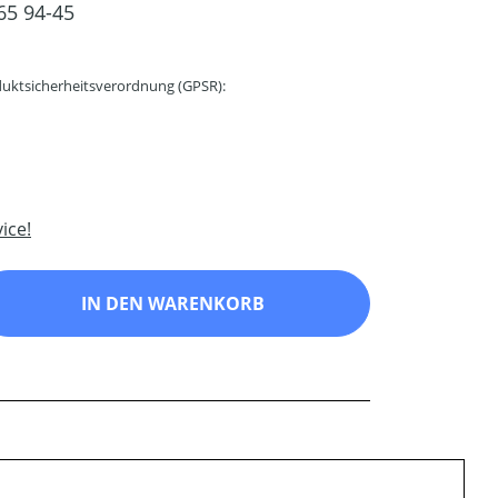
65 94-45
uktsicherheitsverordnung (GPSR):
ice!
ib den gewünschten Wert ein oder benutz
IN DEN WARENKORB