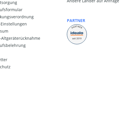
Andere Länder auf Anfrage
ntsorgung
ufsformular
kungsverordnung
PARTNER
Einstellungen
ssum
o-Altgeräterücknahme
ufsbelehrung
tter
chutz