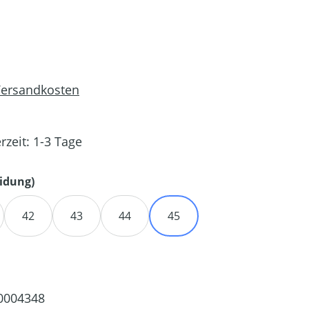
 Versandkosten
rzeit: 1-3 Tage
auswählen
idung)
42
43
44
45
0004348