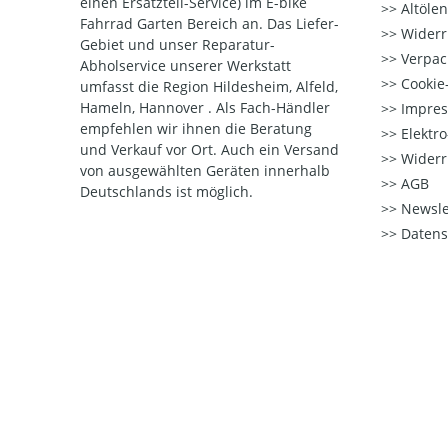
einen Ersatzteil-Service) im E-bike
Altöle
Fahrrad Garten Bereich an. Das Liefer-
Widerr
Gebiet und unser Reparatur-
Verpac
Abholservice unserer Werkstatt
Cookie-
umfasst die Region Hildesheim, Alfeld,
Hameln, Hannover . Als Fach-Händler
Impre
empfehlen wir ihnen die Beratung
Elektr
und Verkauf vor Ort. Auch ein Versand
Widerr
von ausgewählten Geräten innerhalb
AGB
Deutschlands ist möglich.
Newsle
Datens