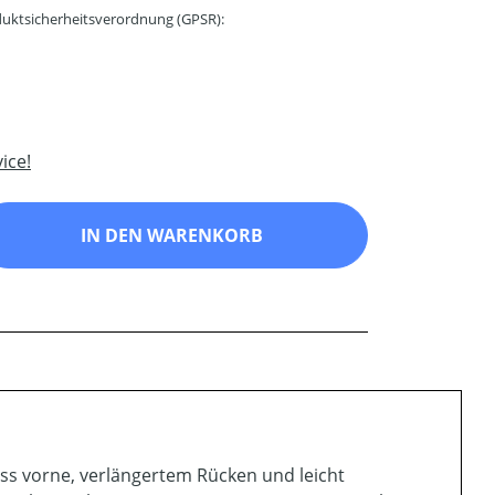
uktsicherheitsverordnung (GPSR):
ice!
ib den gewünschten Wert ein oder benutz
IN DEN WARENKORB
uss vorne, verlängertem Rücken und leicht