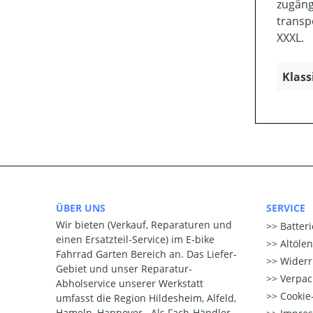
zugäng
transp
XXXL.
Klass
ÜBER UNS
SERVICE
Wir bieten (Verkauf, Reparaturen und
Batter
einen Ersatzteil-Service) im E-bike
Altöle
Fahrrad Garten Bereich an. Das Liefer-
Widerr
Gebiet und unser Reparatur-
Verpac
Abholservice unserer Werkstatt
Cookie-
umfasst die Region Hildesheim, Alfeld,
Hameln, Hannover . Als Fach-Händler