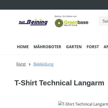
m Hauptinhalt springen
Zur Suche springen
Zur Hauptnavigation springen
HOME
MÄHROBOTER
GARTEN
FORST
A
Forst
Bekleidung
T-Shirt Technical Langarm
Bildergalerie überspringen