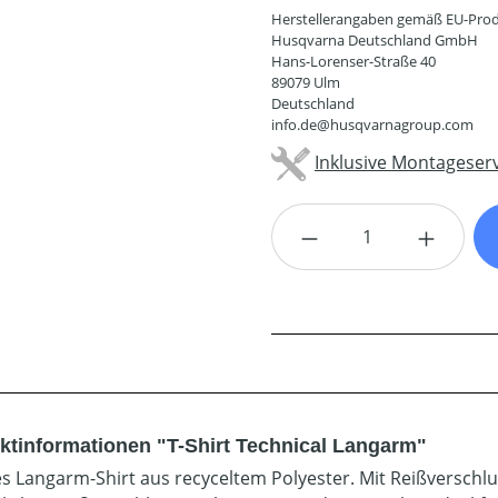
Herstellerangaben gemäß EU-Prod
Husqvarna Deutschland GmbH
Hans-Lorenser-Straße 40
89079 Ulm
Deutschland
info.de@husqvarnagroup.com
Inklusive Montageserv
Produkt Anzahl: G
ktinformationen "T-Shirt Technical Langarm"
es Langarm-Shirt aus recyceltem Polyester. Mit Reißverschl