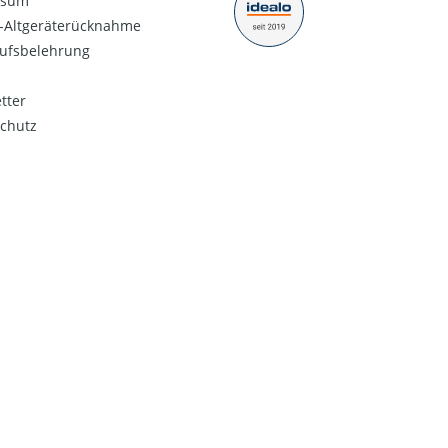
ssum
o-Altgeräterücknahme
ufsbelehrung
tter
chutz