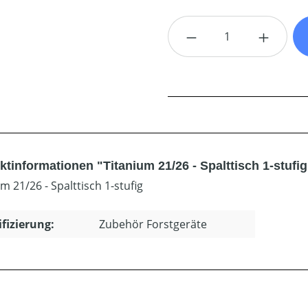
Produkt Anzahl: G
tinformationen "Titanium 21/26 - Spalttisch 1-stufig
m 21/26 - Spalttisch 1-stufig
ifizierung:
Zubehör Forstgeräte