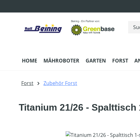
m Hauptinhalt springen
Zur Suche springen
Zur Hauptnavigation springen
HOME
MÄHROBOTER
GARTEN
FORST
A
Forst
Zubehör Forst
Titanium 21/26 - Spalttisch 
Bildergalerie überspringen