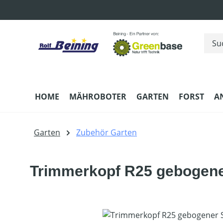
m Hauptinhalt springen
Zur Suche springen
Zur Hauptnavigation springen
HOME
MÄHROBOTER
GARTEN
FORST
A
Garten
Zubehör Garten
Trimmerkopf R25 gebogene
Bildergalerie überspringen