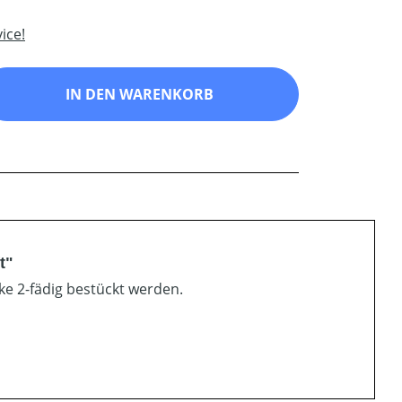
ice!
ib den gewünschten Wert ein oder benutz
IN DEN WARENKORB
t"
ke 2-fädig bestückt werden.