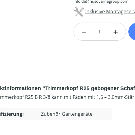
info.de@husqvarnagroup.com
Inklusive Montageserv
Produkt Anzahl: G
ktinformationen "Trimmerkopf R25 gebogener Schaf
immerkopf R25 B R 3/8 kann mit Fäden mit 1,6 – 3,0mm-Stär
ifizierung:
Zubehör Gartengeräte