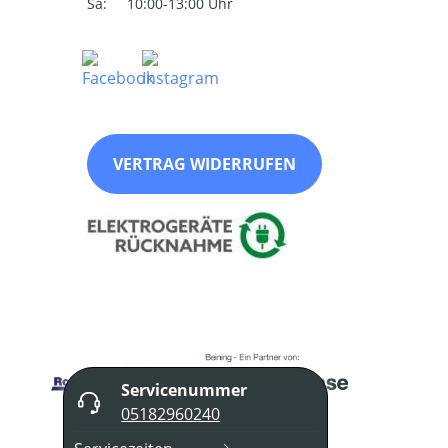
Sa:
10:00-13:00 Uhr
VERTRAG WIDERRUFEN
Servicenummer
05182960240