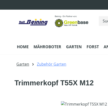
m Hauptinhalt springen
Zur Suche springen
Zur Hauptnavigation springen
HOME
MÄHROBOTER
GARTEN
FORST
A
Garten
Zubehör Garten
Trimmerkopf T55X M12
Bildergalerie überspringen