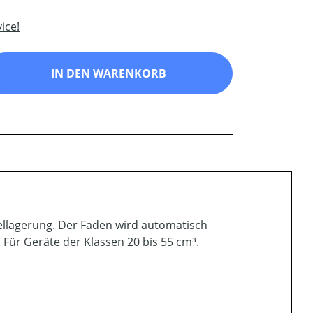
ice!
ib den gewünschten Wert ein oder benutz
IN DEN WARENKORB
llagerung. Der Faden wird automatisch
Für Geräte der Klassen 20 bis 55 cm³.