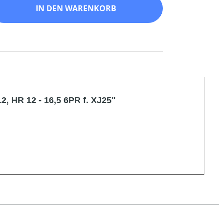
ib den gewünschten Wert ein oder benutz
IN DEN WARENKORB
, HR 12 - 16,5 6PR f. XJ25"