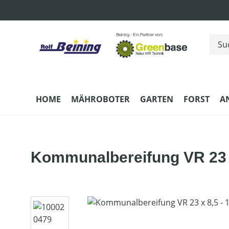
m Hauptinhalt springen
Zur Suche springen
Zur Hauptnavigation springen
HOME
MÄHROBOTER
GARTEN
FORST
A
Kommunalbereifung VR 23 x 
Bildergalerie überspringen