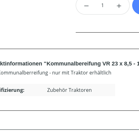
Produkt Anzahl: G
ktinformationen "Kommunalbereifung VR 23 x 8,5 - 12
 Kommunalberreifung - nur mit Traktor erhältlich
ifizierung:
Zubehör Traktoren